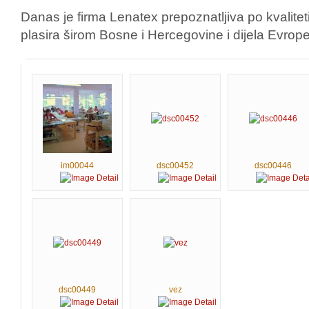
Danas je firma Lenatex prepoznatljiva po kvalitet
plasira širom Bosne i Hercegovine i dijela Evrope
im00044
dsc00452
dsc00446
dsc00449
vez