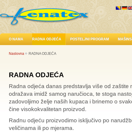
O NAMA
RADNA ODJEĆA
POSTELJNI PROGRAM
MAŠINS
Naslovna
RADNA ODJEĆA
RADNA ODJEĆA
Radna odjeća danas predstavlja više od zaštite
odražava imidž samog naručioca, te stoga nast
zadovoljimo želje naših kupaca i brinemo o svak
čine visokokvalitetan proizvod.
Radnu odjeću proizvodimo isključivo po narudž
veličinama ili po mjerama.